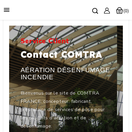

(0)
Service Client
Contact COMTRA
AÉRATION DÉSENFUMAGE
INCENDIE
Bienvenus sur le site de COMTRA
FRANCE, concepteur, fabricant,
prestataire de services de pose pour
les produits d'aération et de
désenfumage.