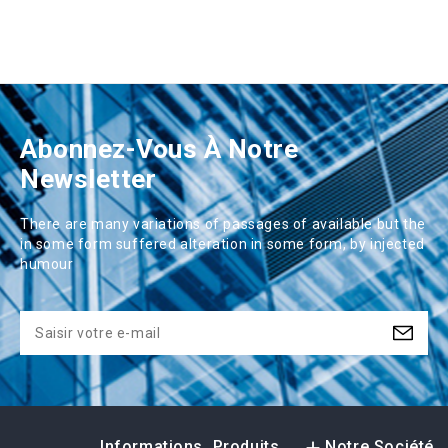
Abonnez-Vous À Notre
Newsletter
There are many variations of passages of available but the
in some form suffered alteration in some form, by injected
humour
Informations
Produits
Notre Société