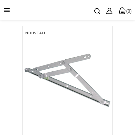

(0)
NOUVEAU