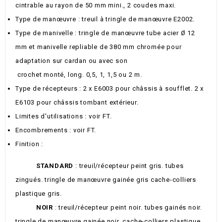
cintrable au rayon de 50 mm mini., 2 coudes maxi.
Type de manœuvre : treuil à tringle de manœuvre E2002.
Type de manivelle : tringle de manœuvre tube acier Ø 12
mm et manivelle repliable de 380 mm chromée pour
adaptation sur cardan ou avec son
crochet monté, long. 0,5, 1, 1,5 ou 2 m.
Type de récepteurs : 2 x E6003 pour châssis à soufflet. 2 x
E6103 pour châssis tombant extérieur.
Limites d'utilisations : voir FT.
Encombrements : voir FT.
Finition :
STANDARD
: treuil/récepteur peint gris. tubes
zingués. tringle de manœuvre gainée gris cache-colliers
plastique gris.
NOIR
: treuil/récepteur peint noir. tubes gainés noir.
tringle de manœuvre gainée noir. cache-colliers plastique