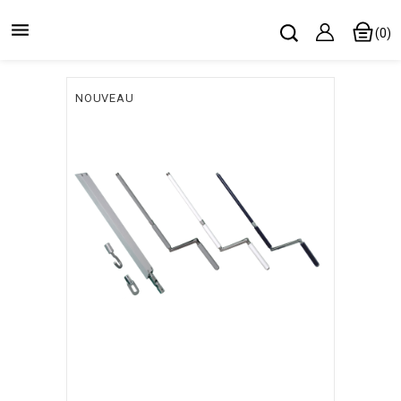

(0)
NOUVEAU