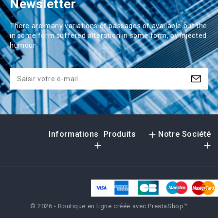
Newsletter
There are many variations of passages of available but the
in some form suffered alteration in some form, by injected
humour
Informations
Produits

Notre Société


© 2026 - Boutique en ligne créée avec PrestaShop™