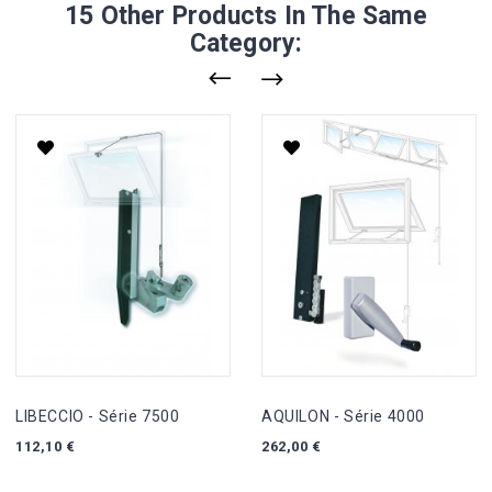
15 Other Products In The Same
Category:
LIBECCIO - Série 7500
AQUILON - Série 4000
Prix
Prix
112,10 €
262,00 €