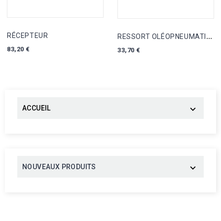
R
ESSORT OLÉOPNEUMATIQUE
RÉCEPTEUR
Prix
83,20 €
Prix
33,70 €
ACCUEIL

NOUVEAUX PRODUITS
