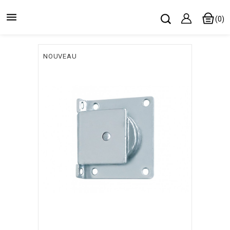

(0)
NOUVEAU