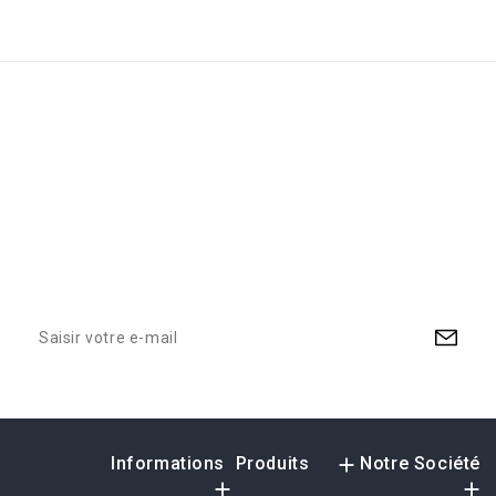
Abonnez-Vous À Notre
Newsletter
There are many variations of passages of available but the
in some form suffered alteration in some form, by injected
humour
Informations
Produits

Notre Société

