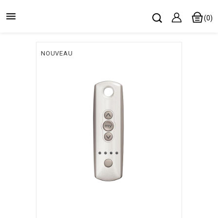

(0)
NOUVEAU