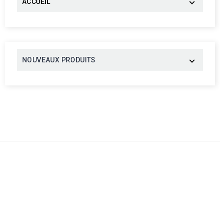
ACCUEIL

NOUVEAUX PRODUITS

Abonnez-Vous À Notre
Newsletter
There are many variations of passages of available but the
in some form suffered alteration in some form, by injected