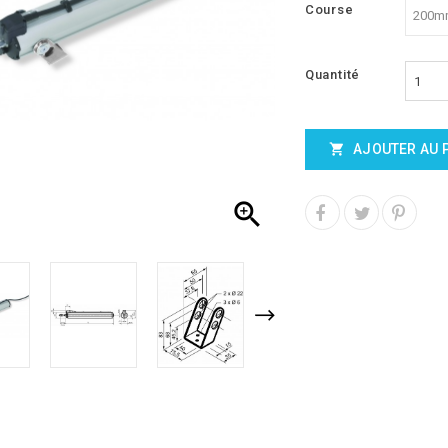
Course
Quantité
AJOUTER AU 

