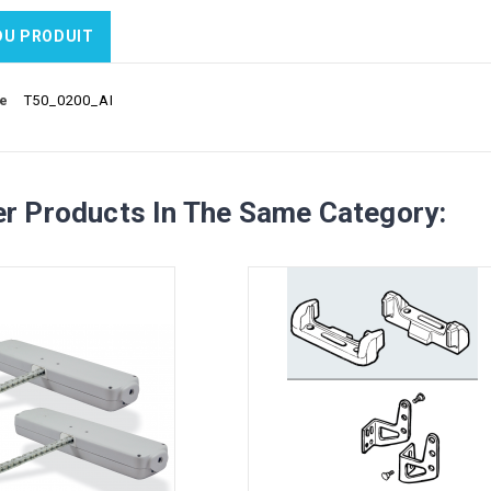
DU PRODUIT
e
T50_0200_AI
er Products In The Same Category: