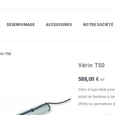
DÉSENFUMAGE
ACCESSOIRES
NOTRE SOCIÉTÉ
ANIQUE
PRODUITS MÉCANIQUES
PRODUITS ÉLECTRIQU
PRODUITS PNE
rin T50
Vérin T50
588,00 €
HT
Vérin à tige idéal pour
soleil et fenêtres à l
(IP55) lui permettant