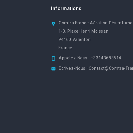
Informations
Comtra France Aération Désenfum

1-3, Place Henri Moissan
94460 Valenton
France
Appelez-Nous :
+33143683514

Écrivez-Nous :
Contact@comtra-Fran
