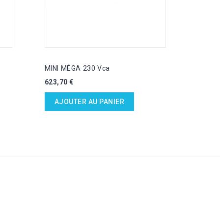
MINI MÉGA 230 Vca
KIT D
Prix
Prix
623,70 €
675,20
AJOUTER AU PANIER
AJ