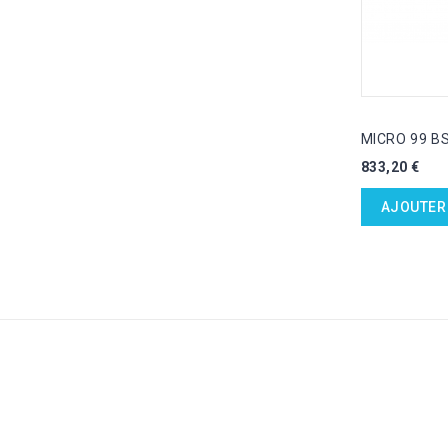
MICRO 99 BS
Prix
833,20 €
AJOUTER 